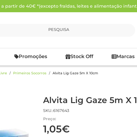
 partir de 40€ *(excepto fraldas, leites e alimentação infanti
PESQUISA
Promoções
Stock Off
Marcas
ivre
Primeiros Socorros
Alvita Lig Gaze 5m X 10cm
Alvita Lig Gaze 5m X
SKU.:6167643
Preço:
1,05€