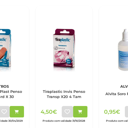
TROS
ALV
 Plast Penso
Tiraplastic Invis Penso
Alvita Soro 
rd X 30
Transp X20 4 Tam
4,50€
0,95€
idade 30/04/2029
Produto com validade 31/10/2028
Produto com vali