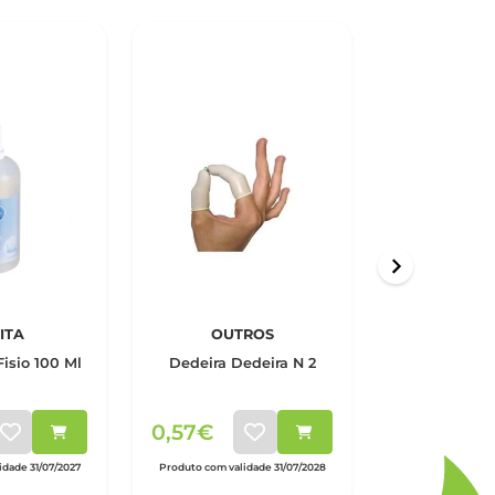
ITA
OUTROS
OUT
Fisio 100 Ml
Dedeira Dedeira N 2
Dedeira De
0,57€
0,70€
dade 31/07/2027
Produto com validade 31/07/2028
Produto com valid