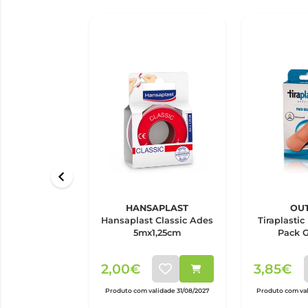
HANSAPLAST
OU
Hansaplast Classic Ades
Tiraplastic
5mx1,25cm
Pack G
2,00€
3,85€
Produto com validade 31/08/2027
Produto com val