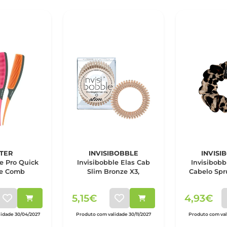
TER
INVISIBOBBLE
INVISI
e Pro Quick
Invisibobble Elas Cab
Invisibobb
e Comb
Slim Bronze X3,
Cabelo Spr
Leo
5,15€
4,93€
idade 30/04/2027
Produto com validade 30/11/2027
Produto com vali