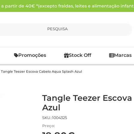
 partir de 40€ *(excepto fraldas, leites e alimentação infanti
PESQUISA
Promoções
Stock Off
Marcas
Tangle Teezer Escova Cabelo Aqua Splash Azul
Tangle Teezer Escova
Azul
SKU.:1004325
Preço: