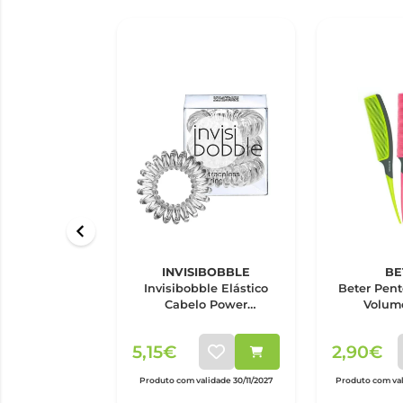
INVISIBOBBLE
BE
Invisibobble Elástico
Beter Pent
Cabelo Power
Volum
Transparente x3
5,15€
2,90€
Produto com validade 30/11/2027
Produto com val