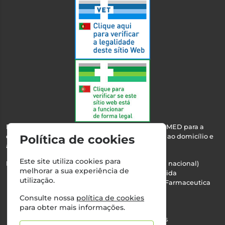
Esta farmácia encontra-se autorizada pelo INFARMED para a
dispensa de medicamentos e produtos de saúde ao domicílio e
Política de cookies
através da internet.
Este site utiliza cookies para
Nº Infarmed: 21 798 7100 (chamada para rede fixa nacional)
melhorar a sua experiência de
Direção Técnica:
Maria Teresa Almeida
utilização.
NIPC:
510103669 | Teresa Almeida - Sociedade Farmaceutica
Unipessoal, Lda.
Consulte nossa
política de cookies
Alvará nº:
2994
para obter mais informações.
©2026 Todos os direitos reservados