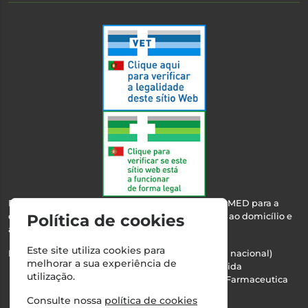
Esta farmácia encontra-se autorizada pelo INFARMED para a
dispensa de medicamentos e produtos de saúde ao domicílio e
Política de cookies
através da internet.
Este site utiliza cookies para
Nº Infarmed: 21 798 7100 (chamada para rede fixa nacional)
melhorar a sua experiência de
Direção Técnica:
Maria Teresa Almeida
utilização.
NIPC:
510103669 | Teresa Almeida - Sociedade Farmaceutica
Unipessoal, Lda.
Consulte nossa
política de cookies
Alvará nº:
2994