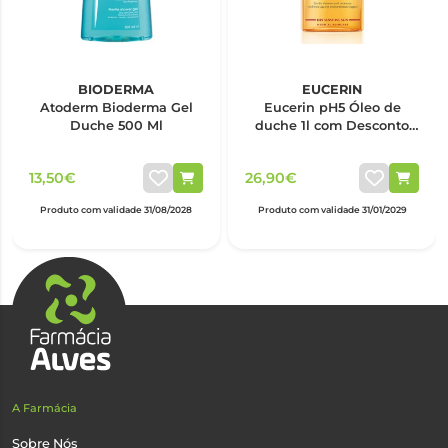
BIODERMA
EUCERIN
Atoderm Bioderma Gel
Eucerin pH5 Óleo de
Duche 500 Ml
duche 1l com Desconto
de 50%
13,50€
26,90€
Produto com validade 31/08/2028
Produto com validade 31/01/2029
A Farmácia
Sobre Nós