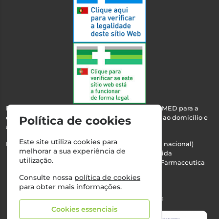
Esta farmácia encontra-se autorizada pelo INFARMED para a
dispensa de medicamentos e produtos de saúde ao domicílio e
Política de cookies
através da internet.
Este site utiliza cookies para
Nº Infarmed: 21 798 7100 (chamada para rede fixa nacional)
melhorar a sua experiência de
Direção Técnica:
Maria Teresa Almeida
utilização.
NIPC:
510103669 | Teresa Almeida - Sociedade Farmaceutica
Unipessoal, Lda.
Consulte nossa
política de cookies
Alvará nº:
2994
para obter mais informações.
©2026 Todos os direitos reservados
Cookies essenciais