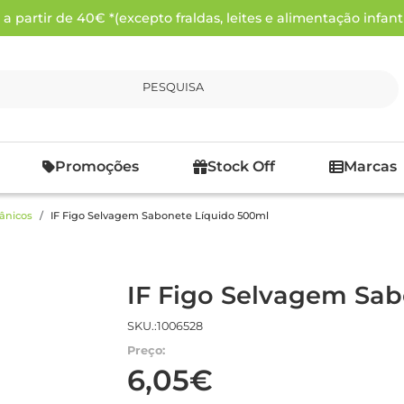
 partir de 40€ *(excepto fraldas, leites e alimentação infanti
PESQUISA
Promoções
Stock Off
Marcas
ânicos
IF Figo Selvagem Sabonete Líquido 500ml
IF Figo Selvagem Sa
SKU.:1006528
Preço:
6,05€