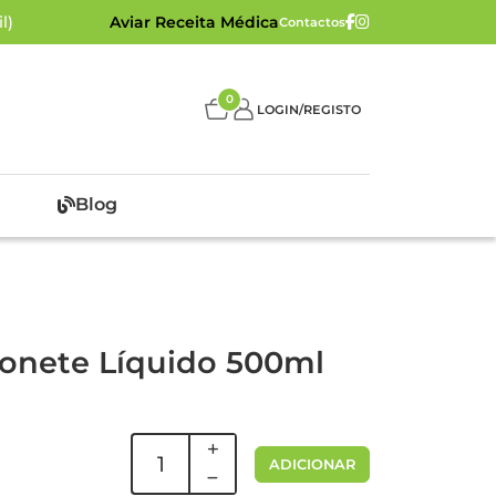
l)
Aviar Receita Médica
Contactos
0
LOGIN/REGISTO
Blog
bonete Líquido 500ml
ADICIONAR