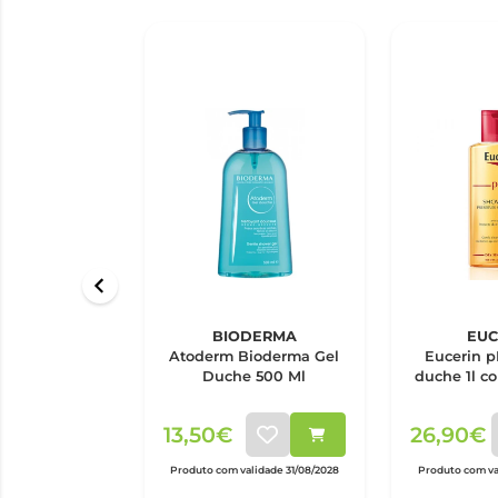
BIODERMA
EUC
Atoderm Bioderma Gel
Eucerin p
Duche 500 Ml
duche 1l c
de
13,50€
26,90€
Produto com validade 31/08/2028
Produto com val