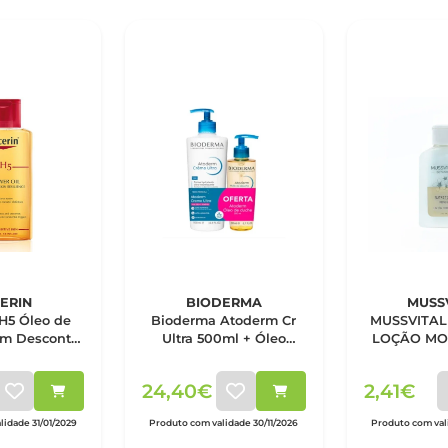
ERIN
BIODERMA
MUSS
H5 Óleo de
Bioderma Atoderm Cr
MUSSVITAL
om Desconto
Ultra 500ml + Óleo
LOÇÃO MO
 50%
Duche 200ml
24,40€
2,41€
idade 31/01/2029
Produto com validade 30/11/2026
Produto com vali