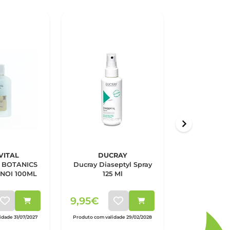
VITAL
DUCRAY
FARL
 BOTANICS
Ducray Diaseptyl Spray
Farline G
NOI 100ML
125 Ml
Algodão
9,95€
2,10€
dade 31/07/2027
Produto com validade 29/02/2028
Produto com valid