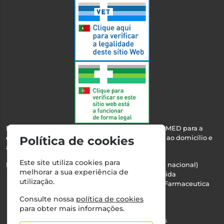
Esta farmácia encontra-se autorizada pelo INFARMED para a
dispensa de medicamentos e produtos de saúde ao domicílio e
Política de cookies
através da internet.
Este site utiliza cookies para
Nº Infarmed: 21 798 7100 (chamada para rede fixa nacional)
melhorar a sua experiência de
Direção Técnica:
Maria Teresa Almeida
utilização.
NIPC:
510103669 | Teresa Almeida - Sociedade Farmaceutica
Unipessoal, Lda.
Consulte nossa
política de cookies
Alvará nº:
2994
para obter mais informações.
©2026 Todos os direitos reservados