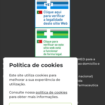
Esta farmácia encontra-se autorizada pelo INFARMED para a
dispensa de medicamentos e produtos de saúde ao domicílio e
Política de cookies
através da internet.
Este site utiliza cookies para
Nº Infarmed: 21 798 7100 (chamada para rede fixa nacional)
melhorar a sua experiência de
Direção Técnica:
Maria Teresa Almeida
utilização.
NIPC:
510103669 | Teresa Almeida - Sociedade Farmaceutica
Unipessoal, Lda.
Consulte nossa
política de cookies
Alvará nº:
2994
para obter mais informações.
©2026 Todos os direitos reservados