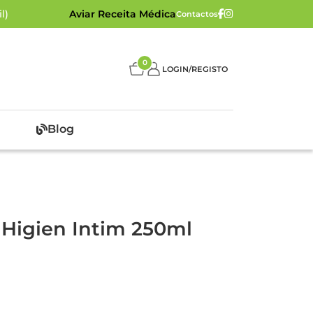
l)
Aviar Receita Médica
Contactos
0
LOGIN/REGISTO
Blog
v Higien Intim 250ml