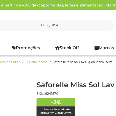
 partir de 40€ *(excepto fraldas, leites e alimentação infanti
PESQUISA
Promoções
Stock Off
Marcas
dos de Corpo
Higiene Intima
Saforelle Miss Sol Lav Higien Intim 250ml
Saforelle Miss Sol La
SKU.:6241570
-2€
*Promoção válida de
01/07/2026 a 31/08/2026