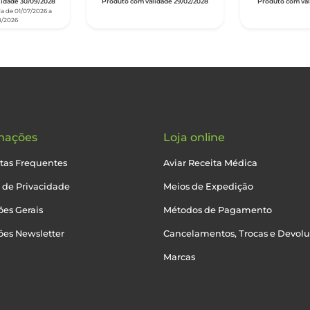
idade 30/09/2028
Produto com validade 29/02/2028
Produto com vali
a de 01/07/2026 a
8/2026
mações
Loja online
tas Frequentes
Aviar Receita Médica
a de Privacidade
Meios de Expedição
es Gerais
Métodos de Pagamento
ões Newsletter
Cancelamentos, Trocas e Devol
Marcas