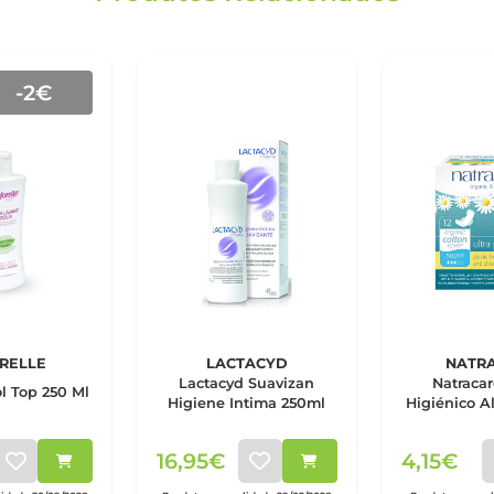
-2€
RELLE
LACTACYD
NATR
Lactacyd Suavizan
Natraca
ol Top 250 Ml
Higiene Intima 250ml
Higiénico A
Super Com
16,95€
4,15€