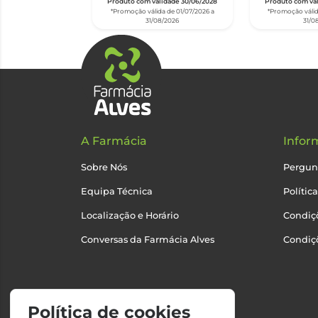
Produto com validade 30/06/2028
Produto com val
*Promoção válida de 01/07/2026 a
*Promoção válid
31/08/2026
31/0
A Farmácia
Infor
Sobre Nós
Pergun
Equipa Técnica
Polític
Localização e Horário
Condiçõ
Conversas da Farmácia Alves
Condiç
Política de cookies