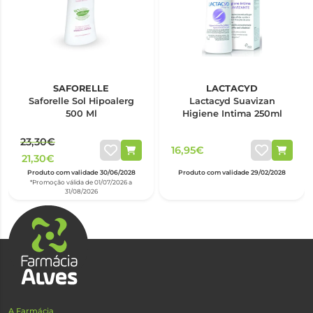
SAFORELLE
LACTACYD
Saforelle Sol Hipoalerg
Lactacyd Suavizan
500 Ml
Higiene Intima 250ml
23,30€
16,95€
21,30€
Produto com validade 30/06/2028
Produto com validade 29/02/2028
*Promoção válida de 01/07/2026 a
31/08/2026
A Farmácia