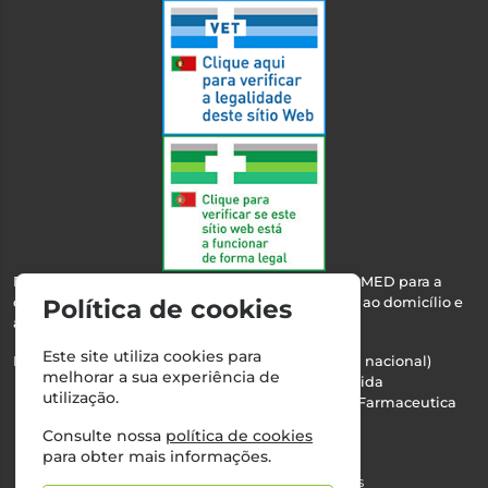
Esta farmácia encontra-se autorizada pelo INFARMED para a
dispensa de medicamentos e produtos de saúde ao domicílio e
Política de cookies
através da internet.
Este site utiliza cookies para
Nº Infarmed: 21 798 7100 (chamada para rede fixa nacional)
melhorar a sua experiência de
Direção Técnica:
Maria Teresa Almeida
utilização.
NIPC:
510103669 | Teresa Almeida - Sociedade Farmaceutica
Unipessoal, Lda.
Consulte nossa
política de cookies
Alvará nº:
2994
para obter mais informações.
©2026 Todos os direitos reservados