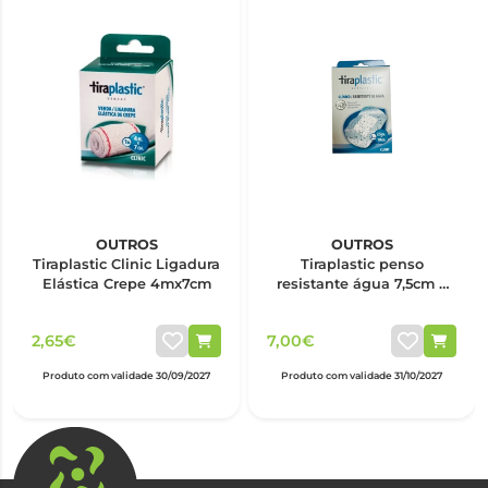
OUTROS
OUTROS
Tiraplastic Clinic Ligadura
Tiraplastic penso
Elástica Crepe 4mx7cm
resistante água 7,5cm x
10cm x6
2,65€
7,00€
Produto com validade 30/09/2027
Produto com validade 31/10/2027