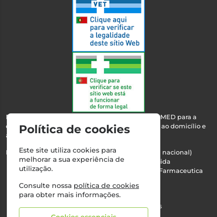
Esta farmácia encontra-se autorizada pelo INFARMED para a
dispensa de medicamentos e produtos de saúde ao domicílio e
Política de cookies
através da internet.
Este site utiliza cookies para
Nº Infarmed: 21 798 7100 (chamada para rede fixa nacional)
melhorar a sua experiência de
Direção Técnica:
Maria Teresa Almeida
utilização.
NIPC:
510103669 | Teresa Almeida - Sociedade Farmaceutica
Unipessoal, Lda.
Consulte nossa
política de cookies
Alvará nº:
2994
para obter mais informações.
©2026 Todos os direitos reservados