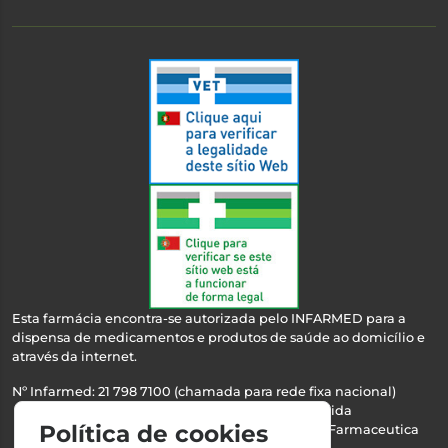
Esta farmácia encontra-se autorizada pelo INFARMED para a
dispensa de medicamentos e produtos de saúde ao domicílio e
através da internet.
Nº Infarmed: 21 798 7100 (chamada para rede fixa nacional)
Direção Técnica:
Maria Teresa Almeida
Política de cookies
NIPC:
510103669 | Teresa Almeida - Sociedade Farmaceutica