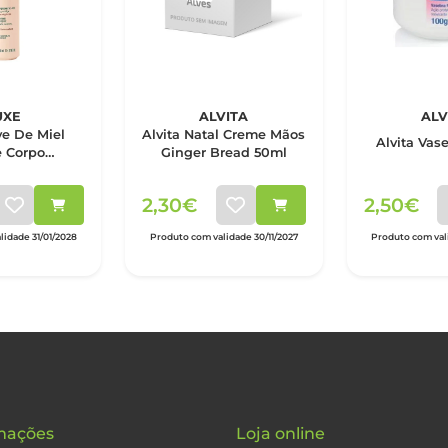
UXE
ALVITA
ALV
e De Miel
Alvita Natal Creme Mãos
Alvita Vas
 Corpo
Ginger Bread 50ml
tante 400 ml
2,30€
2,50€
idade 31/01/2028
Produto com validade 30/11/2027
Produto com vali
mações
Loja online