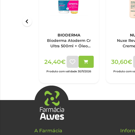
BIODERMA
N
Bioderma Atoderm Cr
Nuxe Rev
Ultra 500ml + Óleo
Creme
Duche 200ml
Ultraconfor
24,40€
30,60€
Produto com validade 30/11/2026
Produto com val
A Farmácia
Infor