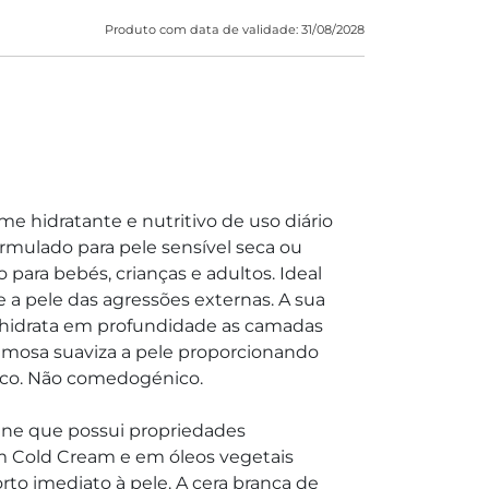
Produto com data de validade: 31/08/2028
 hidratante e nutritivo de uso diário
rmulado para pele sensível seca ou
ara bebés, crianças e adultos. Ideal
ge a pele das agressões externas. A sua
e hidrata em profundidade as camadas
remosa suaviza a pele proporcionando
ico. Não comedogénico.
ne que possui propriedades
 em Cold Cream e em óleos vegetais
to imediato à pele. A cera branca de