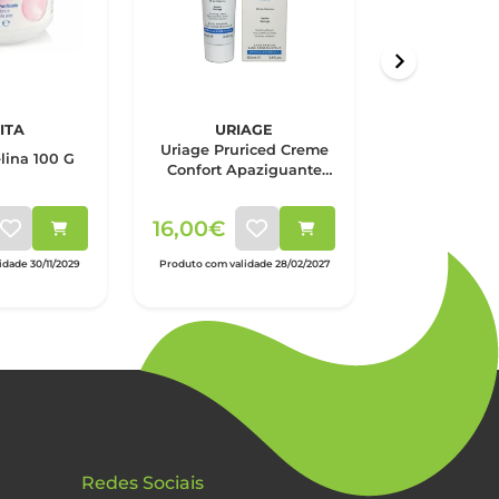
ITA
URIAGE
NU
Uriage Pruriced Creme
Nuxe Prodi
elina 100 G
Confort Apaziguante
Óleo Seco Mu
100Ml
Ef Luz
16,00€
25,50€
dade 30/11/2029
Produto com validade 28/02/2027
Produto com valid
Redes Sociais