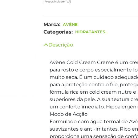
(Preços incluem IVA)
Marca:
AVÈNE
Categorias:
HIDRATANTES
Descrição
Avène Cold Cream Creme é um creme
para rosto e corpo especialmente fo
muito seca. É um cuidado adequado p
para a proteção contra o frio, prote
fórmula rica em cold cream nutre 
superiores da pele. A sua textura c
um conforto imediato. Hipoalergén
Modo de Acção
Formulado com água termal de Avè
suavizantes e anti-irritantes. Rico
proporciona uma sensação de confor