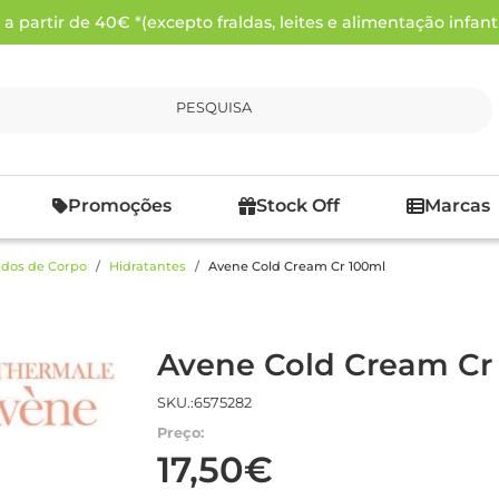
 partir de 40€ *(excepto fraldas, leites e alimentação infanti
PESQUISA
Promoções
Stock Off
Marcas
dos de Corpo
Hidratantes
Avene Cold Cream Cr 100ml
Avene Cold Cream Cr
SKU.:6575282
Preço:
17,50€