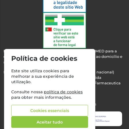
Esta farmácia encontra-se autorizada pelo INFARMED para a
dispensa de medicamentos e produtos de saúde ao domicílio e
Política de cookies
através da internet.
Este site utiliza cookies para
Nº Infarmed: 21 798 7100 (chamada para rede fixa nacional)
melhorar a sua experiência de
Direção Técnica:
Maria Teresa Almeida
utilização.
NIPC:
510103669 | Teresa Almeida - Sociedade Farmaceutica
Unipessoal, Lda.
Consulte nossa
política de cookies
Alvará nº:
2994
para obter mais informações.
©2026 Todos os direitos reservados
Cookies essenciais
Aceitar tudo