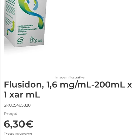
Imagem ilustrativa
Flusidon, 1,6 mg/mL-200mL x
1 xar mL
SKU.:5465828
Preço:
6,30€
(Preços incluem IVA)