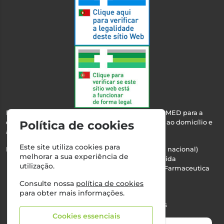
Esta farmácia encontra-se autorizada pelo INFARMED para a
dispensa de medicamentos e produtos de saúde ao domicílio e
Política de cookies
através da internet.
Este site utiliza cookies para
Nº Infarmed: 21 798 7100 (chamada para rede fixa nacional)
melhorar a sua experiência de
Direção Técnica:
Maria Teresa Almeida
utilização.
NIPC:
510103669 | Teresa Almeida - Sociedade Farmaceutica
Unipessoal, Lda.
Consulte nossa
política de cookies
Alvará nº:
2994
para obter mais informações.
©2026 Todos os direitos reservados
Cookies essenciais