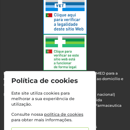
Esta farmácia encontra-se autorizada pelo INFARMED para a
dispensa de medicamentos e produtos de saúde ao domicílio e
Política de cookies
através da internet.
Este site utiliza cookies para
Nº Infarmed: 21 798 7100 (chamada para rede fixa nacional)
melhorar a sua experiência de
Direção Técnica:
Maria Teresa Almeida
utilização.
NIPC:
510103669 | Teresa Almeida - Sociedade Farmaceutica
Unipessoal, Lda.
Consulte nossa
política de cookies
Alvará nº:
2994
para obter mais informações.
©2026 Todos os direitos reservados