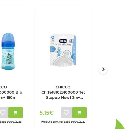
CCO
CHICCO
CHI
000000 Bib
Ch.Tet81023100000 Tet
Ch.Bib80825
0m+ 150ml
Stepup New1 2m+
Nat Feel Ro
Medx1
5,15€
11,25€
idade 30/06/2028
Produto com validade 30/06/2027
Produto com vali