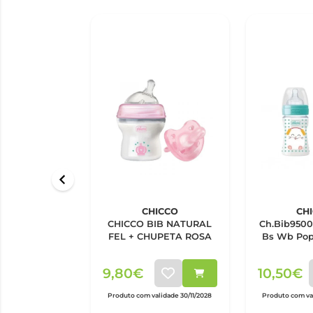
CHICCO
CH
CHICCO BIB NATURAL
Ch.Bib950
FEL + CHUPETA ROSA
Bs Wb Pop 
9,80€
10,50€
Produto com validade 30/11/2028
Produto com val