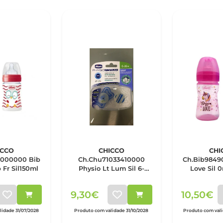
ICCO
CHICCO
CHI
0000000 Bib
Ch.Chu71033410000
Ch.Bib9849
Fr Sil150ml
Physio Lt Lum Sil 6-
Love Sil 
16mx2
9,30€
10,50€
idade 31/07/2028
Produto com validade 31/10/2028
Produto com val