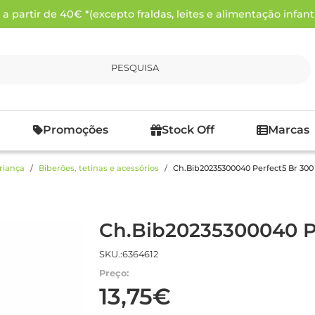
 partir de 40€ *(excepto fraldas, leites e alimentação infanti
PESQUISA
Promoções
Stock Off
Marcas
riança
Biberões, tetinas e acessórios
Ch.Bib20235300040 Perfect5 Br 300 
Ch.Bib20235300040 Pe
SKU.:6364612
Preço:
13,75€