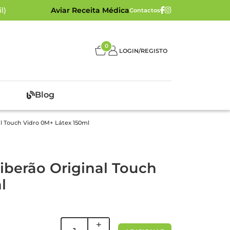
l)
Aviar Receita Médica
Contactos
0
LOGIN/REGISTO
Blog
l Touch Vidro 0M+ Látex 150ml
berão Original Touch
l