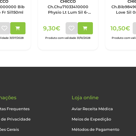
ICCO
CHICCO
CHI
0000000 Bib
Ch.Chu71033410000
Ch.Bib9849
Fr Sil150ml
Physio Lt Lum Sil 6-
Love Sil 
16mx2
9,30€
10,50€
idade 31/07/2028
Produto com validade 31/10/2028
Produto com val
mações
Loja online
tas Frequentes
Aviar Receita Médica
a de Privacidade
Meios de Expedição
es Gerais
Métodos de Pagamento