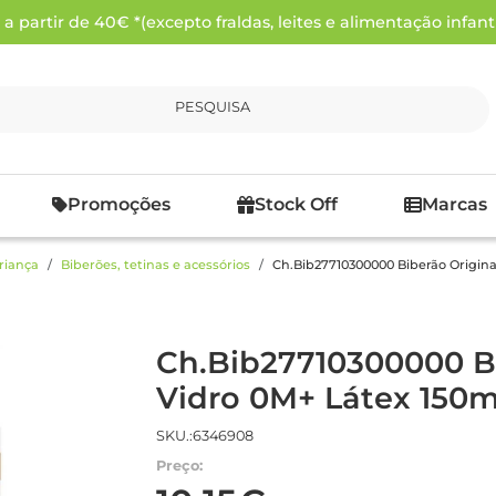
 partir de 40€ *(excepto fraldas, leites e alimentação infanti
PESQUISA
Promoções
Stock Off
Marcas
riança
Biberões, tetinas e acessórios
Ch.Bib27710300000 Biberão Origina
Ch.Bib27710300000 Bi
Vidro 0M+ Látex 150m
SKU.:6346908
Preço: