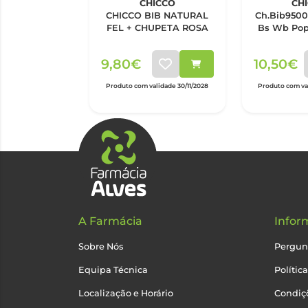
CHICCO
CH
CHICCO BIB NATURAL
Ch.Bib950
FEL + CHUPETA ROSA
Bs Wb Pop 
9,80€
10,50€
Produto com validade 30/11/2028
Produto com val
A Farmácia
Infor
Sobre Nós
Pergun
Equipa Técnica
Polític
Localização e Horário
Condiçõ