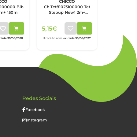
CCO
CHICCO
CHI
000000 Bib
Ch.Tet81023100000 Tet
Ch.Bib80825
0m+ 150ml
Stepup New1 2m+
Nat Feel Ro
Medx1
5,15€
11,25€
idade 30/06/2028
Produto com validade 30/06/2027
Produto com vali
Redes Sociais
Facebook
Instagram