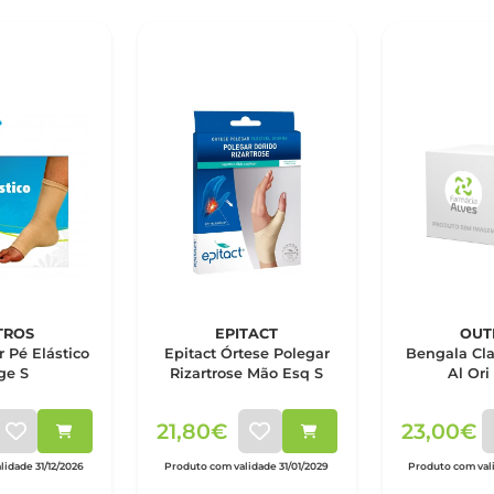
TROS
EPITACT
OUT
 Pé Elástico
Epitact Órtese Polegar
Bengala Cla
ge S
Rizartrose Mão Esq S
Al Ori
21,80€
23,00€
lidade 31/12/2026
Produto com validade 31/01/2029
Produto com val