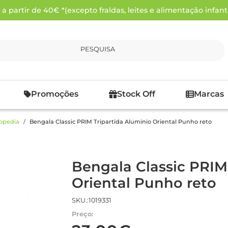
 partir de 40€ *(excepto fraldas, leites e alimentação infanti
PESQUISA
Promoções
Stock Off
Marcas
opedia
Bengala Classic PRIM Tripartida Aluminio Oriental Punho reto
Bengala Classic PRIM
Oriental Punho reto
SKU.:1019331
Preço: