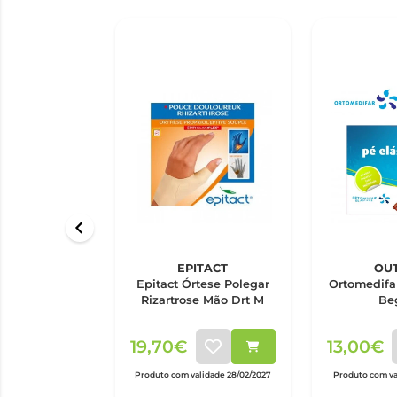
EPITACT
OU
Epitact Órtese Polegar
Ortomedifar
Rizartrose Mão Drt M
Be
19,70€
13,00€
Produto com validade 28/02/2027
Produto com va