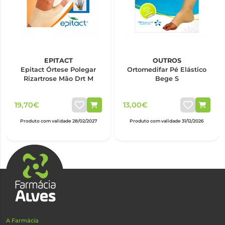
EPITACT
OUTROS
Epitact Órtese Polegar
Ortomedifar Pé Elástico
Rizartrose Mão Drt M
Bege S
19,70€
13,00€
Produto com validade 28/02/2027
Produto com validade 31/12/2026
A Farmácia