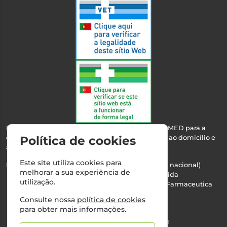
Esta farmácia encontra-se autorizada pelo INFARMED para a
dispensa de medicamentos e produtos de saúde ao domicílio e
Política de cookies
através da internet.
Este site utiliza cookies para
Nº Infarmed: 21 798 7100 (chamada para rede fixa nacional)
melhorar a sua experiência de
Direção Técnica:
Maria Teresa Almeida
utilização.
NIPC:
510103669 | Teresa Almeida - Sociedade Farmaceutica
Unipessoal, Lda.
Consulte nossa
política de cookies
Alvará nº:
2994
para obter mais informações.
©2026 Todos os direitos reservados