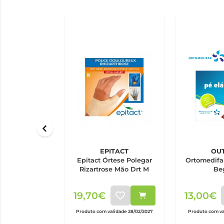
EPITACT
OU
Epitact Órtese Polegar
Ortomedifar
Rizartrose Mão Drt M
Be
19,70€
13,00€
Produto com validade 28/02/2027
Produto com va