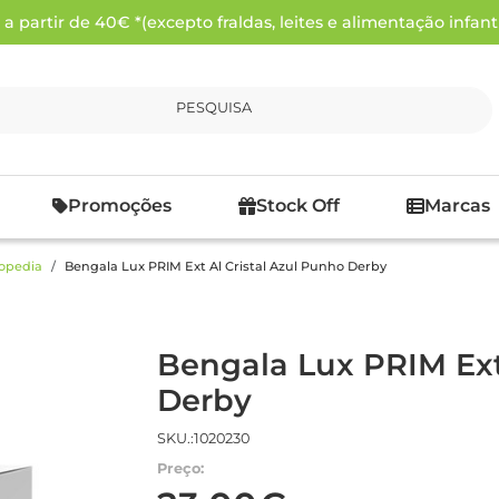
 partir de 40€ *(excepto fraldas, leites e alimentação infanti
PESQUISA
Promoções
Stock Off
Marcas
opedia
Bengala Lux PRIM Ext Al Cristal Azul Punho Derby
Bengala Lux PRIM Ext
Derby
SKU.:1020230
Preço: