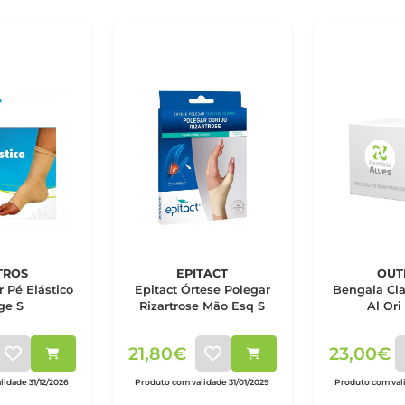
TROS
EPITACT
OUT
 Pé Elástico
Epitact Órtese Polegar
Bengala Cla
ge S
Rizartrose Mão Esq S
Al Ori
21,80€
23,00€
lidade 31/12/2026
Produto com validade 31/01/2029
Produto com val