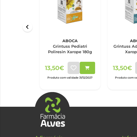
ABOCA
AB
Grintuss Pediatri
Grintuss Ad
Poliresin Xarope 180g
Xarop
13,50€
13,50€
Produto com validade 31/12/2027
Produto com val