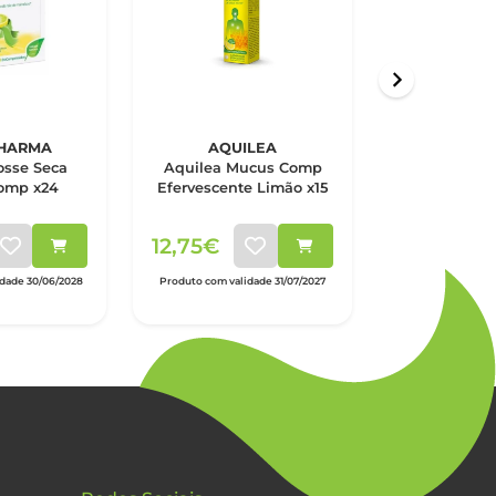
HARMA
AQUILEA
ARKOP
osse Seca
Aquilea Mucus Comp
Arkotos To
omp x24
Efervescente Limão x15
Frutos Verm
oral
12,75€
14,15€
idade 30/06/2028
Produto com validade 31/07/2027
Produto com vali