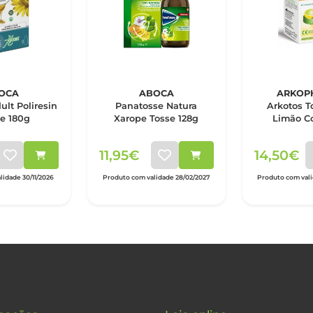
OCA
ABOCA
ARKOP
ult Poliresin
Panatosse Natura
Arkotos T
e 180g
Xarope Tosse 128g
Limão C
11,95€
14,50€
idade 30/11/2026
Produto com validade 28/02/2027
Produto com val