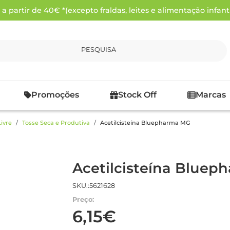
 partir de 40€ *(excepto fraldas, leites e alimentação infanti
PESQUISA
Promoções
Stock Off
Marcas
ivre
Tosse Seca e Produtiva
Acetilcisteína Bluepharma MG
Acetilcisteína Blue
SKU.:5621628
Preço:
6,15€