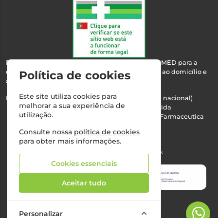
Esta farmácia encontra-se autorizada pelo INFARMED para a
dispensa de medicamentos e produtos de saúde ao domicílio e
Política de cookies
através da internet.
Este site utiliza cookies para
Nº Infarmed: 21 798 7100 (chamada para rede fixa nacional)
melhorar a sua experiência de
Direção Técnica:
Maria Teresa Almeida
utilização.
NIPC:
510103669 | Teresa Almeida - Sociedade Farmaceutica
Unipessoal, Lda.
Consulte nossa
política de cookies
Alvará nº:
2994
para obter mais informações.
©2026 Todos os direitos reservados
Cookies essenciais
Aceitar tudo
Personalizar