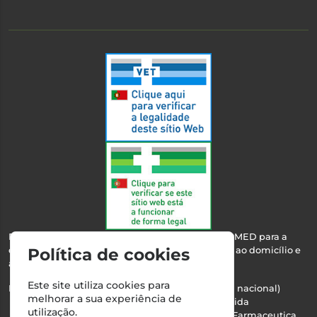
Esta farmácia encontra-se autorizada pelo INFARMED para a
dispensa de medicamentos e produtos de saúde ao domicílio e
Política de cookies
através da internet.
Este site utiliza cookies para
Nº Infarmed: 21 798 7100 (chamada para rede fixa nacional)
melhorar a sua experiência de
Direção Técnica:
Maria Teresa Almeida
utilização.
NIPC:
510103669 | Teresa Almeida - Sociedade Farmaceutica