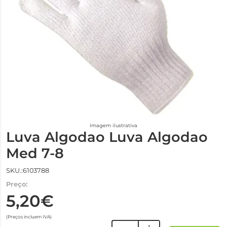
Imagem ilustrativa
Luva Algodao Luva Algodao
Med 7-8
SKU.:6103788
Preço:
5,20€
(Preços incluem IVA)