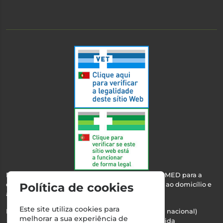
Esta farmácia encontra-se autorizada pelo INFARMED para a
dispensa de medicamentos e produtos de saúde ao domicílio e
Política de cookies
através da internet.
Este site utiliza cookies para
Nº Infarmed: 21 798 7100 (chamada para rede fixa nacional)
melhorar a sua experiência de
Direção Técnica:
Maria Teresa Almeida