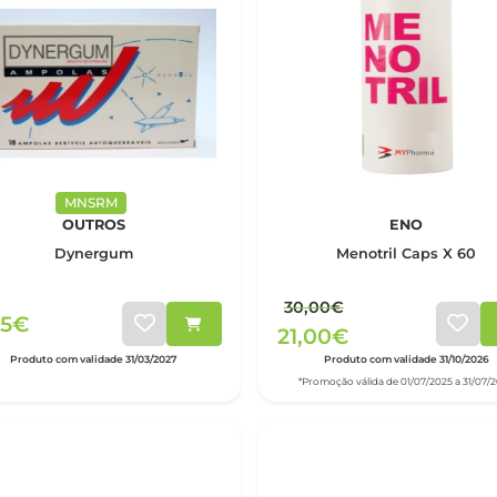
MNSRM
OUTROS
ENO
Dynergum
Menotril Caps X 60
30,00€
15€
21,00€
Produto com validade 31/03/2027
Produto com validade 31/10/2026
*Promoção válida de 01/07/2025 a 31/07/