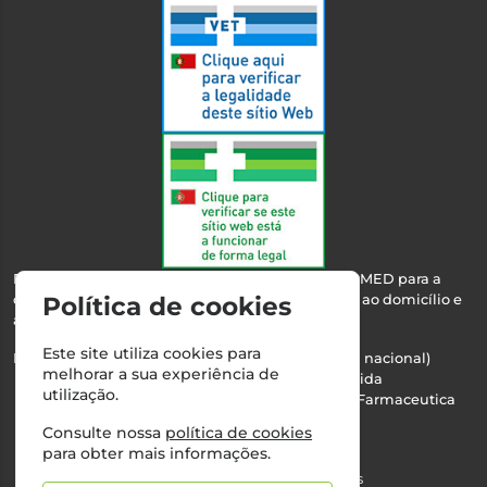
Esta farmácia encontra-se autorizada pelo INFARMED para a
dispensa de medicamentos e produtos de saúde ao domicílio e
Política de cookies
através da internet.
Este site utiliza cookies para
Nº Infarmed: 21 798 7100 (chamada para rede fixa nacional)
melhorar a sua experiência de
Direção Técnica:
Maria Teresa Almeida
utilização.
NIPC:
510103669 | Teresa Almeida - Sociedade Farmaceutica
Unipessoal, Lda.
Consulte nossa
política de cookies
Alvará nº:
2994
para obter mais informações.
©2026 Todos os direitos reservados