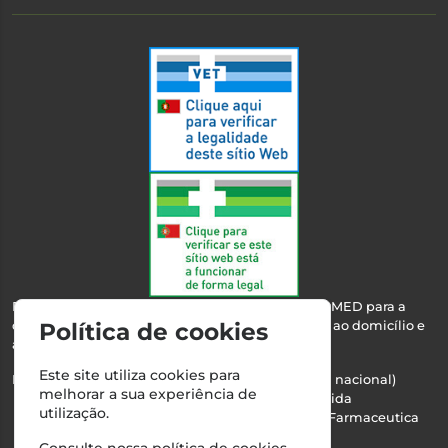
Esta farmácia encontra-se autorizada pelo INFARMED para a
dispensa de medicamentos e produtos de saúde ao domicílio e
Política de cookies
através da internet.
Este site utiliza cookies para
Nº Infarmed: 21 798 7100 (chamada para rede fixa nacional)
melhorar a sua experiência de
Direção Técnica:
Maria Teresa Almeida
utilização.
NIPC:
510103669 | Teresa Almeida - Sociedade Farmaceutica
Unipessoal, Lda.