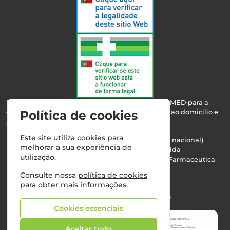
Esta farmácia encontra-se autorizada pelo INFARMED para a
dispensa de medicamentos e produtos de saúde ao domicílio e
Política de cookies
através da internet.
Este site utiliza cookies para
Nº Infarmed: 21 798 7100 (chamada para rede fixa nacional)
melhorar a sua experiência de
Direção Técnica:
Maria Teresa Almeida
utilização.
NIPC:
510103669 | Teresa Almeida - Sociedade Farmaceutica
Unipessoal, Lda.
Consulte nossa
política de cookies
Alvará nº:
2994
para obter mais informações.
©2026 Todos os direitos reservados
Cookies essenciais
Aceitar tudo