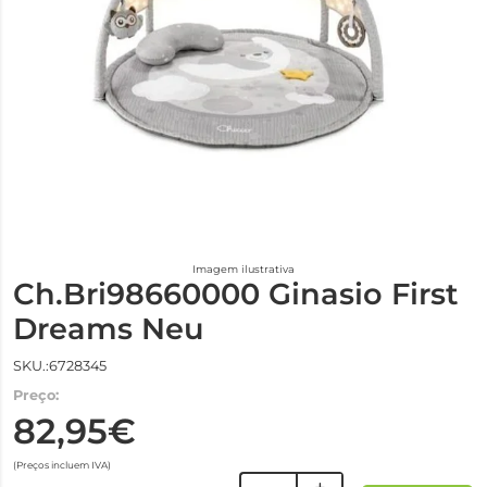
Imagem ilustrativa
Ch.Bri98660000 Ginasio First
Dreams Neu
SKU.:6728345
Preço:
82,95€
(Preços incluem IVA)