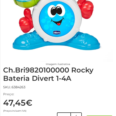
Imagem ilustrativa
Ch.Bri9820100000 Rocky
Bateria Divert 1-4A
SKU.:6384263
Preço:
47,45€
(Preços incluem IVA)