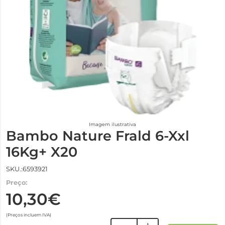
Imagem ilustrativa
Bambo Nature Frald 6-Xxl
16Kg+ X20
SKU.:6593921
Preço:
10,30€
(Preços incluem IVA)