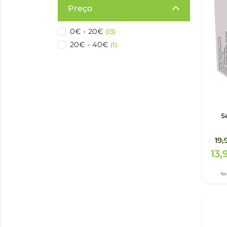
Preço
0€ - 20€
(13)
20€ - 40€
(1)
S
19,
13,
*P