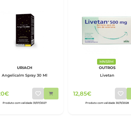
MNSRM
URIACH
OUTROS
Angelicalm Spray 30 Ml
Livetan
20€
12,85€
Produto com validade 31/07/2027
Produto com validade 30/11/2028