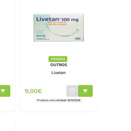
MNSRM
OUTROS
Livetan
9,00€
Produto com validade 30/11/2028