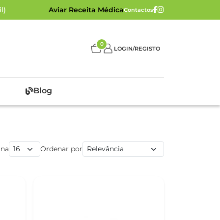
l)
Aviar Receita Médica
Contactos
0
LOGIN/REGISTO
Blog
ina
Ordenar por