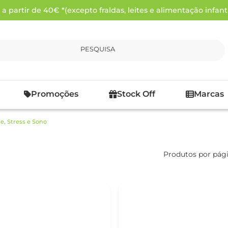
 partir de 40€ *(excepto fraldas, leites e alimentação infanti
PESQUISA
Promoções
Stock Off
Marcas
e, Stress e Sono
Produtos por pág