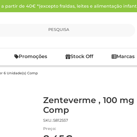
 partir de 40€ *(excepto fraldas, leites e alimentação infanti
PESQUISA
Promoções
Stock Off
Marcas
ter 6 Unidade(s) Comp
Zenteverme , 100 mg B
Comp
SKU.:5812557
Preço: