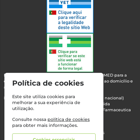
Esta farmácia encontra-se autorizada pelo INFARMED para a
dispensa de medicamentos e produtos de saúde ao domicílio e
Política de cookies
através da internet.
Este site utiliza cookies para
Nº Infarmed: 21 798 7100 (chamada para rede fixa nacional)
melhorar a sua experiência de
Direção Técnica:
Maria Teresa Almeida
utilização.
NIPC:
510103669 | Teresa Almeida - Sociedade Farmaceutica
Unipessoal, Lda.
Consulte nossa
política de cookies
Alvará nº:
2994
para obter mais informações.
©2026 Todos os direitos reservados
Cookies essenciais