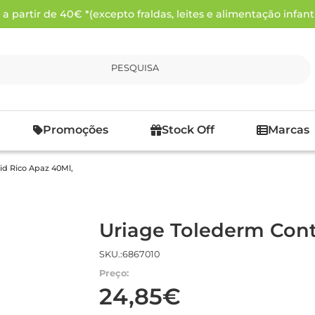
 partir de 40€ *(excepto fraldas, leites e alimentação infanti
PESQUISA
Promoções
Stock Off
Marcas
id Rico Apaz 40Ml,
Uriage Tolederm Cont
SKU.:6867010
Preço:
24,85€