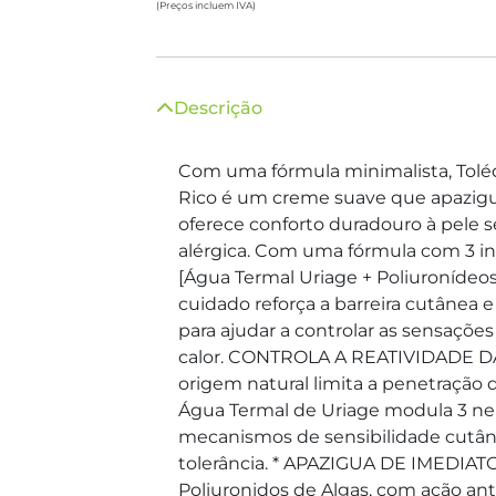
(Preços incluem IVA)
Descrição
Com uma fórmula minimalista, To
Rico é um creme suave que apazigua
oferece conforto duradouro à pele sen
alérgica. Com uma fórmula com 3 in
[Água Termal Uriage + Poliuronídeos
cuidado reforça a barreira cutânea 
para ajudar a controlar as sensações
calor. CONTROLA A REATIVIDADE DA 
origem natural limita a penetração d
Água Termal de Uriage modula 3 ne
mecanismos de sensibilidade cutâne
tolerância. * APAZIGUA DE IMED
Poliuronidos de Algas, com ação an