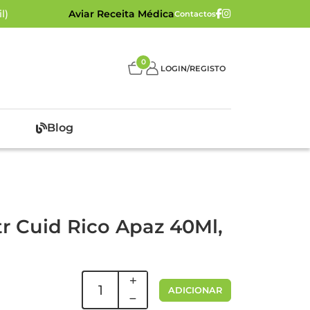
l)
Aviar Receita Médica
Contactos
0
LOGIN/REGISTO
Blog
r Cuid Rico Apaz 40Ml,
ADICIONAR