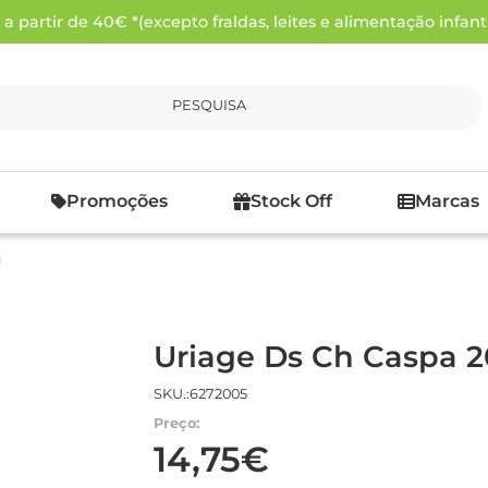
 partir de 40€ *(excepto fraldas, leites e alimentação infanti
PESQUISA
Promoções
Stock Off
Marcas
l
Uriage Ds Ch Caspa 
SKU.:6272005
Preço:
14,75€