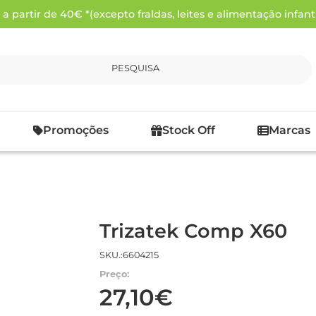
 partir de 40€ *(excepto fraldas, leites e alimentação infanti
PESQUISA
Promoções
Stock Off
Marcas
Trizatek Comp X60
SKU.:6604215
Preço:
27,10€