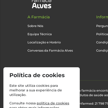
A Farmácia
Infor
Sobre Nós
Pergun
Equipa Técnica
Polític
Localização e Horário
Condiçõ
Conversas da Farmácia Alves
Condiç
Política de cookies
Este site utiliza cookies para
melhorar a sua experiência de
Esta farmácia encont
utilização.
produtos de saúde ao 
Consulte nossa
política de cookies
Nº Infarmed: 21 798 7
para obter mais informações.