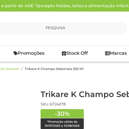
 partir de 40€ *(excepto fraldas, leites e alimentação infanti
PESQUISA
Promoções
Stock Off
Marcas
do Sensível
Trikare K Champo Seborreia 200 Ml
Trikare K Champo Seb
SKU.:6724278
-30%
*Promoção válida de
01/07/2025 a 31/08/2026