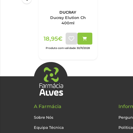
DUCRAY
Ducray Elution Ch
400ml
18,95€
Produto com validade 30/11/2028
A Farmácia
Infor
Sobre Nós
Pergun
Equipa Técnica
Polític