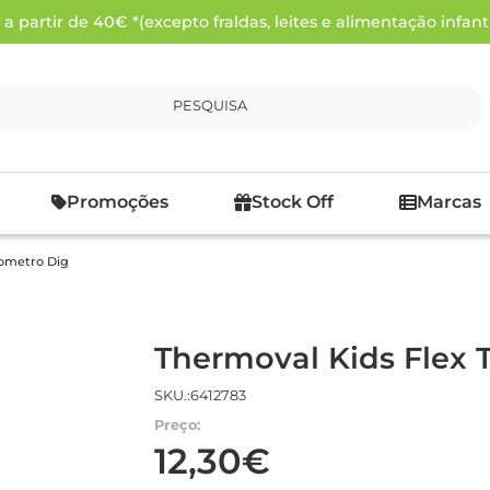
 partir de 40€ *(excepto fraldas, leites e alimentação infanti
PESQUISA
Promoções
Stock Off
Marcas
ometro Dig
Thermoval Kids Flex
SKU.:6412783
Preço:
12,30€