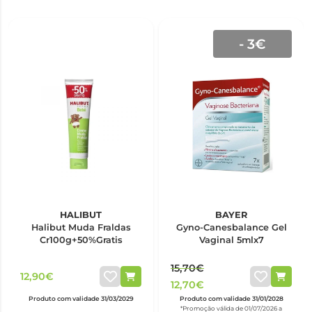
- 3€
HALIBUT
BAYER
Halibut Muda Fraldas
Gyno-Canesbalance Gel
Cr100g+50%Gratis
Vaginal 5mlx7
15,70€
12,90€
12,70€
Produto com validade 31/03/2029
Produto com validade 31/01/2028
*Promoção válida de 01/07/2026 a