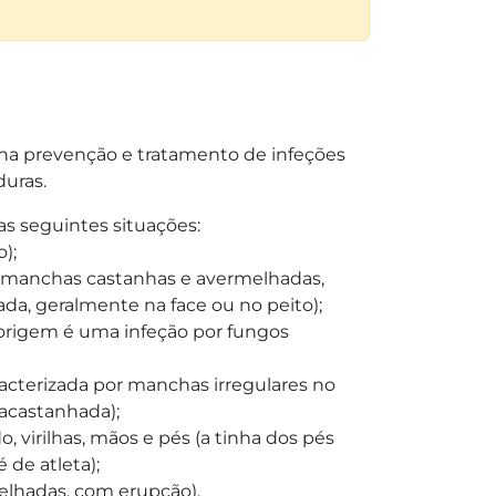
na prevenção e tratamento de infeções
duras.
as seguintes situações:
);
e manchas castanhas e avermelhadas,
a, geralmente na face ou no peito);
 origem é uma infeção por fungos
aracterizada por manchas irregulares no
 acastanhada);
, virilhas, mãos e pés (a tinha dos pés
de atleta);
elhadas, com erupção).