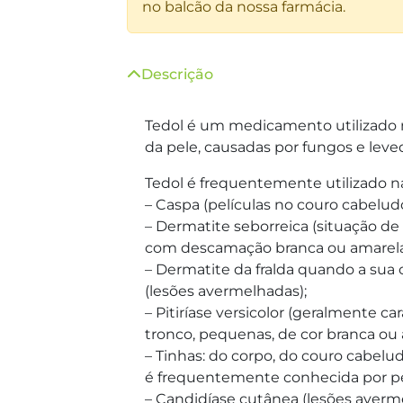
no balcão da nossa farmácia.
Descrição
Tedol é um medicamento utilizado 
da pele, causadas por fungos e leve
Tedol é frequentemente utilizado n
– Caspa (películas no couro cabeludo
– Dermatite seborreica (situação d
com descamação branca ou amarelad
– Dermatite da fralda quando a sua
(lesões avermelhadas);
– Pitiríase versicolor (geralmente c
tronco, pequenas, de cor branca ou
– Tinhas: do corpo, do couro cabeludo
é frequentemente conhecida por pé 
– Candidíase cutânea (lesões averm