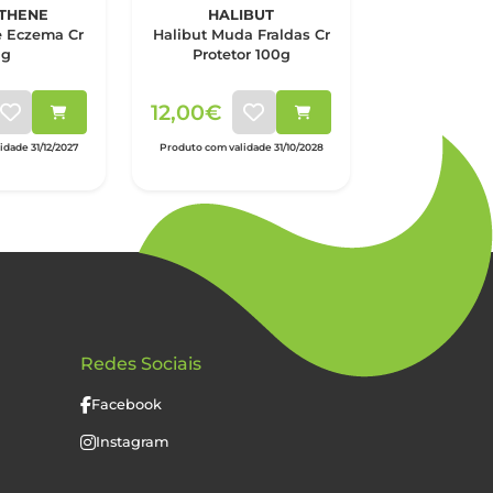
THENE
HALIBUT
OUT
 Eczema Cr
Halibut Muda Fraldas Cr
Cavilon Cre
0g
Protetor 100g
Prolonga
12,00€
20,35€
dade 31/12/2027
Produto com validade 31/10/2028
Produto com valid
Redes Sociais
Facebook
Instagram