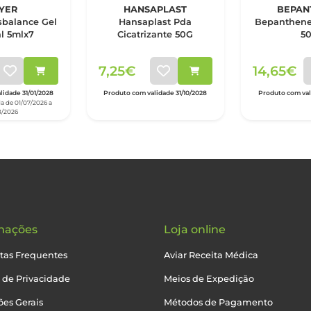
YER
HANSAPLAST
BEPAN
balance Gel
Hansaplast Pda
Bepanthene
l 5mlx7
Cicatrizante 50G
5
7,25€
14,65€
idade 31/01/2028
Produto com validade 31/10/2028
Produto com vali
a de 01/07/2026 a
8/2026
mações
Loja online
tas Frequentes
Aviar Receita Médica
a de Privacidade
Meios de Expedição
es Gerais
Métodos de Pagamento