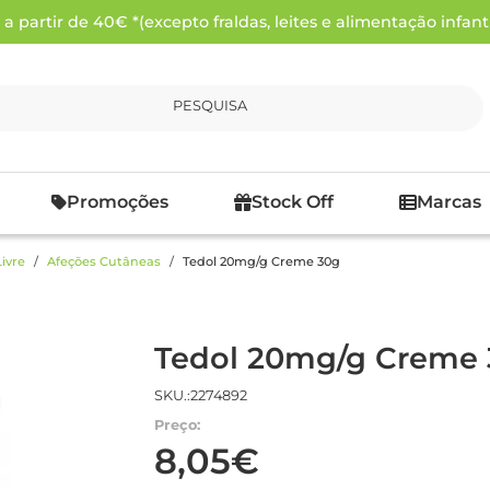
 partir de 40€ *(excepto fraldas, leites e alimentação infanti
PESQUISA
Promoções
Stock Off
Marcas
ivre
Afeções Cutâneas
Tedol 20mg/g Creme 30g
Tedol 20mg/g Creme
SKU.:2274892
Preço:
8,05€