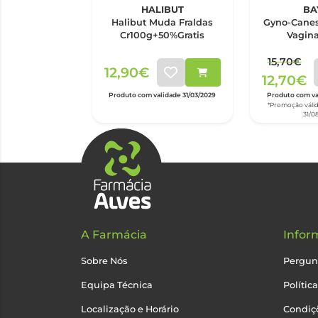
HALIBUT
BA
Halibut Muda Fraldas
Gyno-Canes
Cr100g+50%Gratis
Vagina
15,70€
12,90€
12,70€
Produto com validade 31/03/2029
Produto com val
*Promoção válid
31/0
A Farmácia
Infor
Sobre Nós
Pergun
Equipa Técnica
Polític
Localização e Horário
Condiçõ