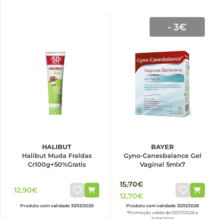
- 3€
HALIBUT
BAYER
Halibut Muda Fraldas
Gyno-Canesbalance Gel
Cr100g+50%Gratis
Vaginal 5mlx7
15,70€
12,90€
12,70€
Produto com validade 31/03/2029
Produto com validade 31/01/2028
*Promoção válida de 01/07/2026 a
31/08/2026