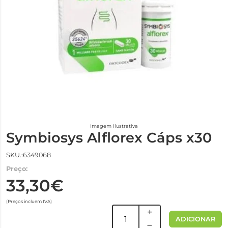
Imagem ilustrativa
Symbiosys Alflorex Cáps x30
SKU.:6349068
Preço:
33,30€
(Preços incluem IVA)
ADICIONAR