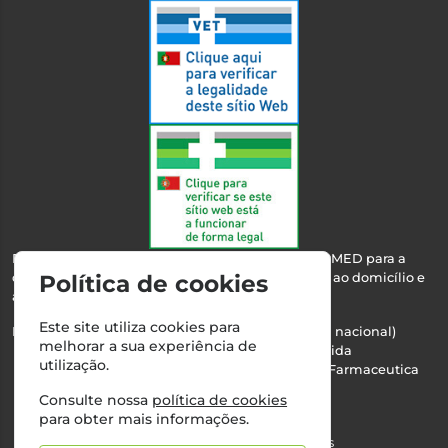
Esta farmácia encontra-se autorizada pelo INFARMED para a
Política de cookies
dispensa de medicamentos e produtos de saúde ao domicílio e
através da internet.
Este site utiliza cookies para
Nº Infarmed: 21 798 7100 (chamada para rede fixa nacional)
melhorar a sua experiência de
Direção Técnica:
Maria Teresa Almeida
utilização.
NIPC:
510103669 | Teresa Almeida - Sociedade Farmaceutica
Unipessoal, Lda.
Consulte nossa
política de cookies
Alvará nº:
2994
para obter mais informações.
©2026 Todos os direitos reservados