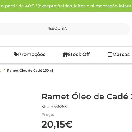
 partir de 40€ *(excepto fraldas, leites e alimentação infanti
PESQUISA
Promoções
Stock Off
Marcas
o
Ramet Óleo de Cadé 250ml
Ramet Óleo de Cadé
SKU.:6556258
Preço:
20,15€