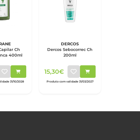
RANE
DERCOS
Capilar Ch
Dercos Sebocorrec Ch
anca 400ml
200ml
15,30€
idade 31/10/2028
Produto com validade 31/03/2027