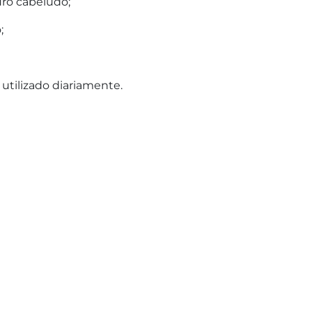
ro cabeludo;
;
tilizado diariamente.