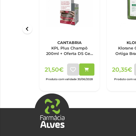
CANTABRIA
KLO
KPL Plus Champô
Klorane 
200ml + Oferta DS Gel-
Ortiga Br
creme
21,50€
20,35€
Produto com validade 30/06/2028
Produto com val