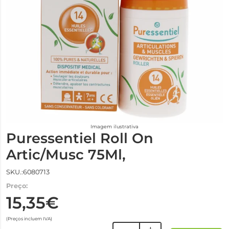
Imagem ilustrativa
Puressentiel Roll On
Artic/Musc 75Ml,
SKU.:6080713
Preço:
15,35€
(Preços incluem IVA)