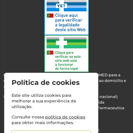
Esta farmácia encontra-se autorizada pelo INFARMED para a
dispensa de medicamentos e produtos de saúde ao domicílio e
Política de cookies
através da internet.
Este site utiliza cookies para
Nº Infarmed: 21 798 7100 (chamada para rede fixa nacional)
melhorar a sua experiência de
Direção Técnica:
Maria Teresa Almeida
utilização.
NIPC:
510103669 | Teresa Almeida - Sociedade Farmaceutica
Unipessoal, Lda.
Consulte nossa
política de cookies
Alvará nº:
2994
para obter mais informações.
©2026 Todos os direitos reservados